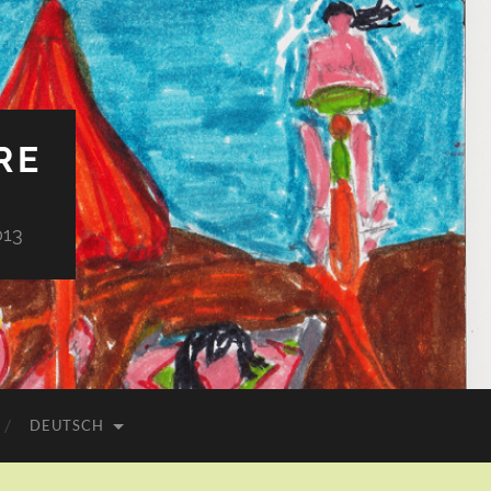
RE
013
DEUTSCH