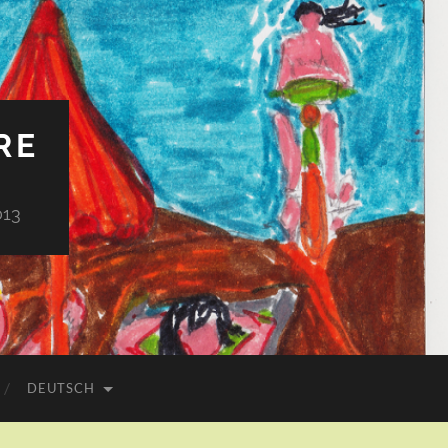
RE
013
DEUTSCH