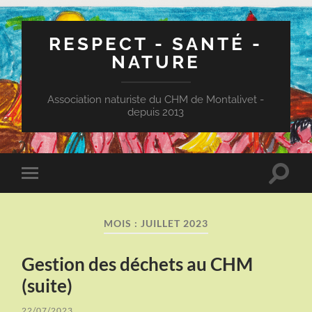
RESPECT - SANTÉ -
NATURE
Association naturiste du CHM de Montalivet -
depuis 2013
Toggle
Toggle
search
mobile
field
menu
MOIS :
JUILLET 2023
Gestion des déchets au CHM
(suite)
22/07/2023