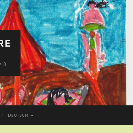
RE
013
DEUTSCH