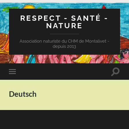
RESPECT - SANTÉ -
NATURE
Association naturiste du CHM de Montalivet -
depuis 2013
Toggle
Toggle
search
mobile
field
menu
Deutsch