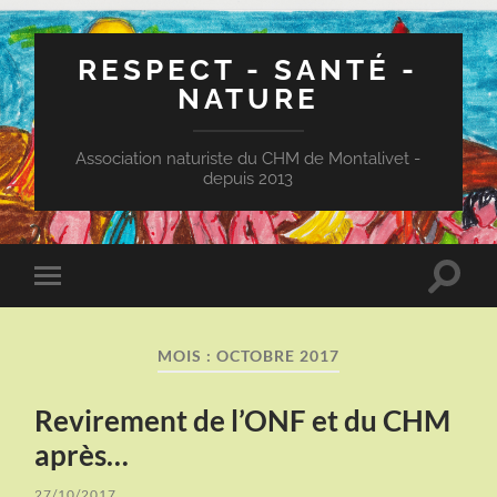
RESPECT - SANTÉ -
NATURE
Association naturiste du CHM de Montalivet -
depuis 2013
Toggle
Toggle
search
mobile
field
menu
MOIS :
OCTOBRE 2017
Revirement de l’ONF et du CHM
après…
27/10/2017