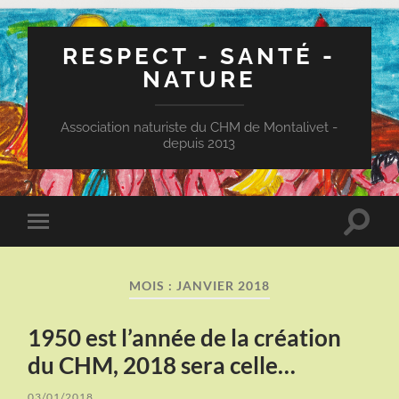
RESPECT - SANTÉ -
NATURE
Association naturiste du CHM de Montalivet -
depuis 2013
Toggle
Toggle
search
mobile
field
menu
MOIS :
JANVIER 2018
1950 est l’année de la création
du CHM, 2018 sera celle…
03/01/2018