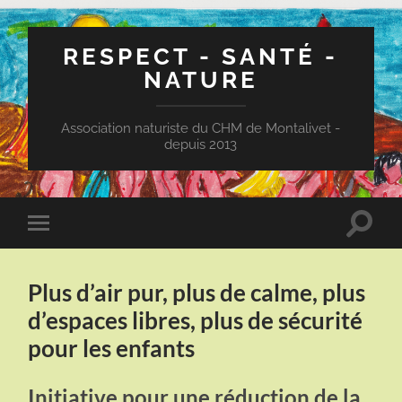
RESPECT - SANTÉ -
NATURE
Association naturiste du CHM de Montalivet -
depuis 2013
Toggle
Toggle
search
mobile
field
menu
Plus d’air pur, plus de calme, plus
d’espaces libres, plus de sécurité
pour les enfants
Initiative pour une réduction de la