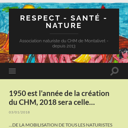
RESPECT - SANTÉ -
NATURE
Association naturiste du CHM de Montalivet -
depuis 2013
Toggle
Toggle
search
mobile
field
menu
1950 est l’année de la création
du CHM, 2018 sera celle…
03/01/2018
…DE LA MOBILISATION DE TOUS LES NATURISTES