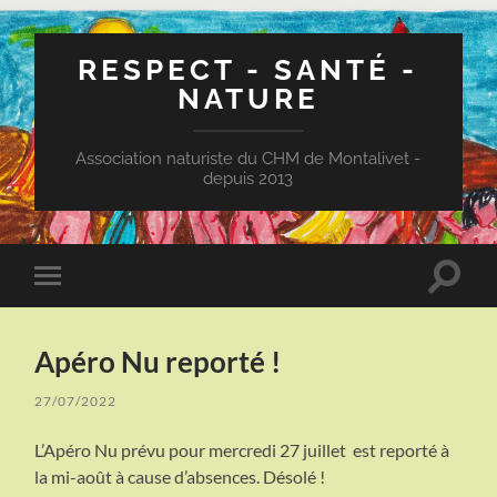
RESPECT - SANTÉ -
NATURE
Association naturiste du CHM de Montalivet -
depuis 2013
Toggle
Toggle
search
mobile
field
menu
Apéro Nu reporté !
27/07/2022
L’Apéro Nu prévu pour mercredi 27 juillet est reporté à
la mi-août à cause d’absences. Désolé !