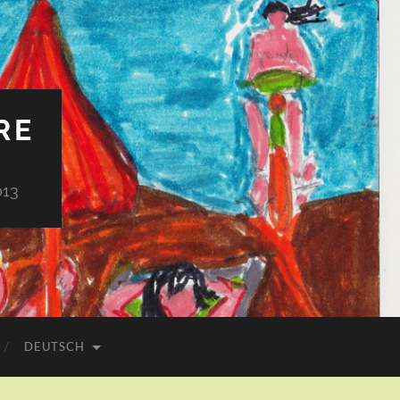
RE
013
DEUTSCH