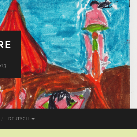
RE
013
DEUTSCH