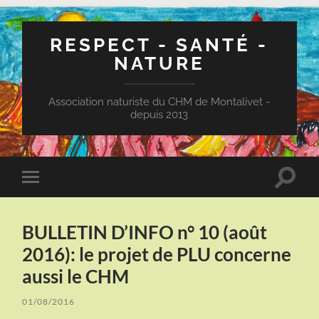
RESPECT - SANTÉ -
NATURE
Association naturiste du CHM de Montalivet -
depuis 2013
Toggle
Toggle
search
mobile
field
menu
BULLETIN D’INFO n° 10 (août
2016): le projet de PLU concerne
aussi le CHM
01/08/2016