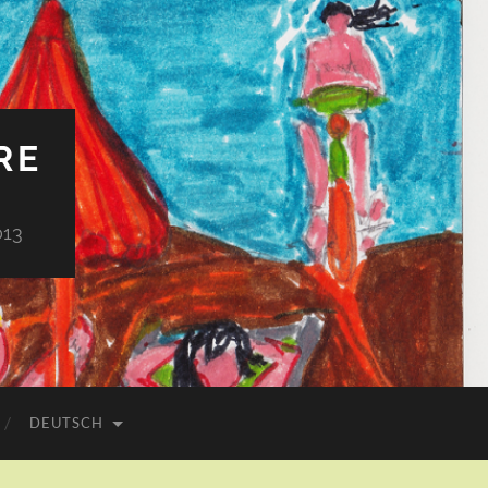
RE
013
DEUTSCH