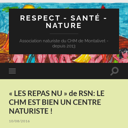
RESPECT - SANTÉ -
NATURE
Association naturiste du CHM de Montalivet -
depuis 2013
Toggle
Toggle
search
mobile
field
menu
« LES REPAS NU » de RSN: LE
CHM EST BIEN UN CENTRE
NATURISTE !
10/08/2016