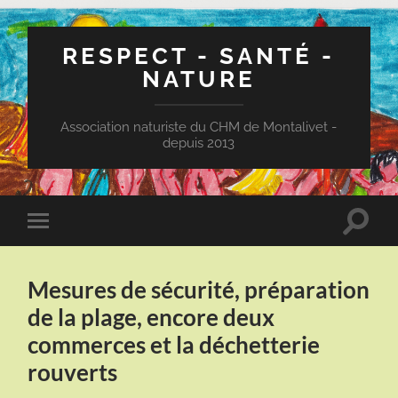
RESPECT - SANTÉ -
NATURE
Association naturiste du CHM de Montalivet -
depuis 2013
Toggle
Toggle
search
mobile
field
menu
Mesures de sécurité, préparation
de la plage, encore deux
commerces et la déchetterie
rouverts