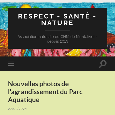
RESPECT - SANTÉ -
NATURE
Association naturiste du CHM de Montalivet -
depuis 2013
Toggle
Toggle
search
mobile
field
menu
Nouvelles photos de
l’agrandissement du Parc
Aquatique
27/02/2024