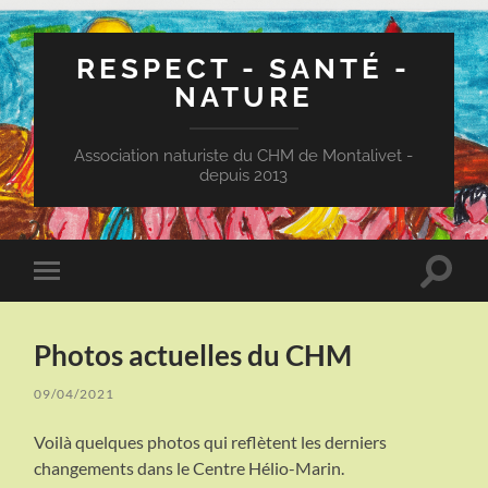
RESPECT - SANTÉ -
NATURE
Association naturiste du CHM de Montalivet -
depuis 2013
Toggle
Toggle
search
mobile
field
menu
Photos actuelles du CHM
09/04/2021
Voilà quelques photos qui reflètent les derniers
changements dans le Centre Hélio-Marin.