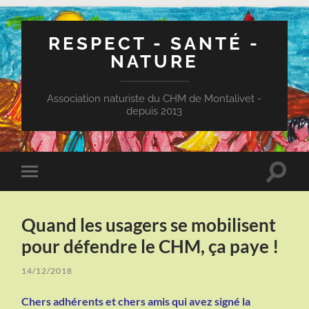
RESPECT - SANTÉ -
NATURE
Association naturiste du CHM de Montalivet -
depuis 2013
Toggle
Toggle
search
mobile
field
menu
Quand les usagers se mobilisent
pour défendre le CHM, ça paye !
14/12/2018
Chers adhérents et chers amis qui avez signé la