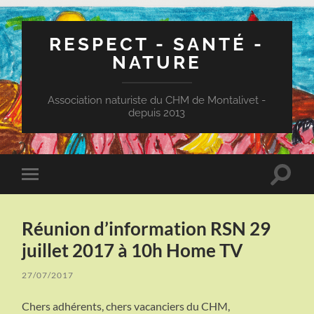
RESPECT - SANTÉ -
NATURE
Association naturiste du CHM de Montalivet -
depuis 2013
Toggle
Toggle
search
mobile
field
menu
Réunion d’information RSN 29
juillet 2017 à 10h Home TV
27/07/2017
Chers adhérents, chers vacanciers du CHM,