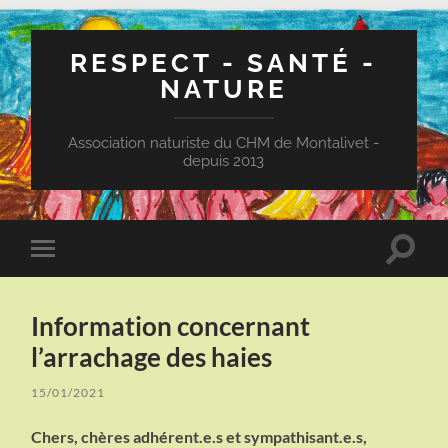
RESPECT - SANTÉ -
NATURE
Association naturiste du CHM de Montalivet -
depuis 2013
Toggle
Toggle
search
mobile
field
menu
Information concernant
l’arrachage des haies
15/01/2021
Chers, chères adhérent.e.s et sympathisant.e.s,