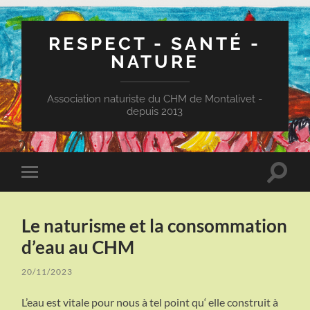
RESPECT - SANTÉ -
NATURE
Association naturiste du CHM de Montalivet -
depuis 2013
Toggle
Toggle
search
mobile
field
menu
Le naturisme et la consommation
d’eau au CHM
20/11/2023
L’eau est vitale pour nous à tel point qu‘ elle construit à