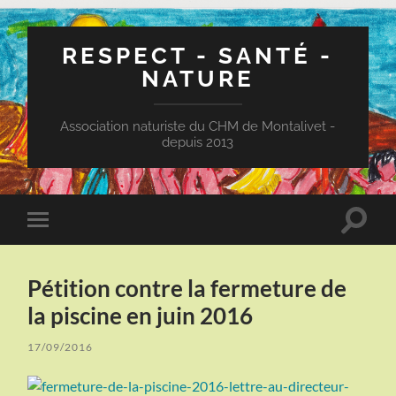
RESPECT - SANTÉ -
NATURE
Association naturiste du CHM de Montalivet -
depuis 2013
Toggle
Toggle
search
mobile
field
menu
Pétition contre la fermeture de
la piscine en juin 2016
17/09/2016