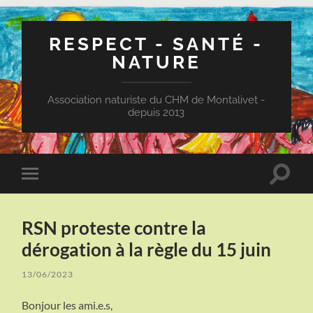
RESPECT - SANTÉ -
NATURE
Association naturiste du CHM de Montalivet -
depuis 2013
Toggle
Toggle
search
mobile
field
menu
RSN proteste contre la
dérogation à la règle du 15 juin
13/06/2023
Bonjour les ami.e.s,