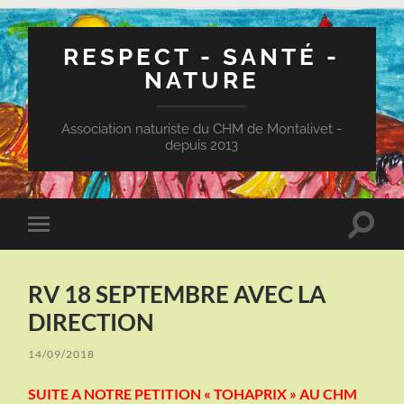
RESPECT - SANTÉ -
NATURE
Association naturiste du CHM de Montalivet -
depuis 2013
Toggle
Toggle
search
mobile
field
menu
RV 18 SEPTEMBRE AVEC LA
DIRECTION
14/09/2018
SUITE A NOTRE PETITION « TOHAPRIX » AU CHM