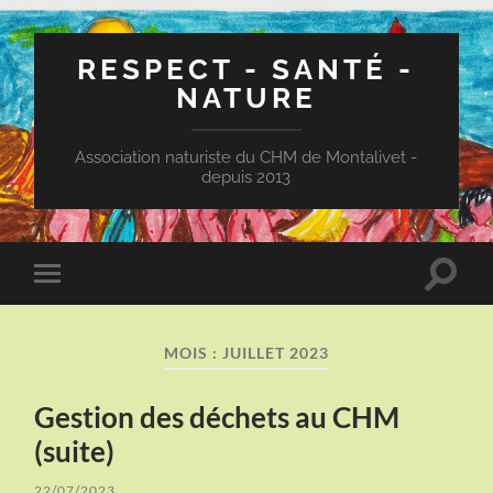
RESPECT - SANTÉ -
NATURE
Association naturiste du CHM de Montalivet -
depuis 2013
Toggle
Toggle
search
mobile
field
menu
MOIS :
JUILLET 2023
Gestion des déchets au CHM
(suite)
22/07/2023