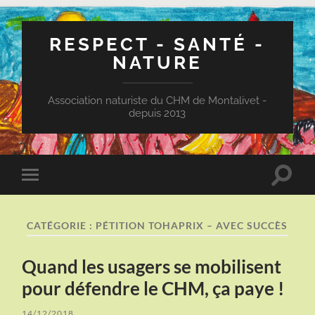
RESPECT - SANTÉ -
NATURE
Association naturiste du CHM de Montalivet -
depuis 2013
Toggle
Toggle
search
mobile
field
menu
CATÉGORIE :
PÉTITION TOHAPRIX – AVEC SUCCÈS
Quand les usagers se mobilisent
pour défendre le CHM, ça paye !
14/12/2018