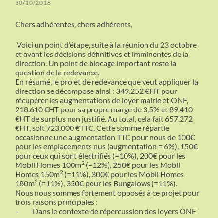
30/10/2018
Chers adhérentes, chers adhérents,
Voici un point d’étape, suite à la réunion du 23 octobre
et avant les décisions définitives et imminentes de la
direction. Un point de blocage important reste la
question de la redevance.
En résumé, le projet de redevance que veut appliquer la
direction se décompose ainsi : 349.252 €HT pour
récupérer les augmentations de loyer mairie et ONF,
218.610 €HT pour sa propre marge de 3,5% et 89.410
€HT de surplus non justifié. Au total, cela fait 657.272
€HT, soit 723.000 €TTC. Cette somme répartie
occasionne une augmentation TTC pour nous de 100€
pour les emplacements nus (augmentation = 6%), 150€
pour ceux qui sont électrifiés (=10%), 200€ pour les
2
Mobil Homes 100m
(=12%), 250€ pour les Mobil
2
Homes 150m
(=11%), 300€ pour les Mobil Homes
2
180m
(=11%), 350€ pour les Bungalows
(=11%).
Nous nous sommes fortement opposés à ce projet pour
trois raisons principales :
–
Dans le contexte de répercussion des loyers ONF