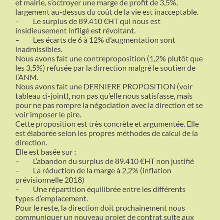
et mairie, s’octroyer une marge de profit de 3,5%,
largement au-dessus du coût de la vie est inacceptable.
–
Le surplus de 89.410 €HT qui nous est
insidieusement infligé est révoltant.
–
Les écarts de 6 à 12% d’augmentation sont
inadmissibles.
Nous avons fait une contreproposition (1,2% plutôt que
les 3,5%) refusée par la dirrection malgré le soutien de
l’ANM.
Nous avons fait une DERNIERE PROPOSITION (voir
tableau ci-joint), non pas qu’elle nous satisfasse, mais
pour ne pas rompre la négociation avec la direction et se
voir imposer le pire.
Cette proposition est très concrète et argumentée. Elle
est élaborée selon les propres méthodes de calcul de la
direction.
Elle est basée sur :
–
L’abandon du surplus de 89.410 €HT non justifié
–
La réduction de la marge à 2,2% (inflation
prévisionnelle 2018)
–
Une répartition équilibrée entre les différents
types d’emplacement.
Pour le reste, la direction doit prochainement nous
communiquer un nouveau projet de contrat suite aux