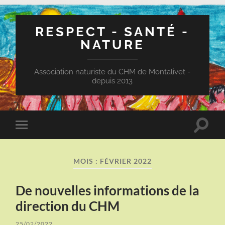
RESPECT - SANTÉ -
NATURE
Association naturiste du CHM de Montalivet -
depuis 2013
Toggle
Toggle
search
mobile
field
menu
MOIS :
FÉVRIER 2022
De nouvelles informations de la
direction du CHM
25/02/2022