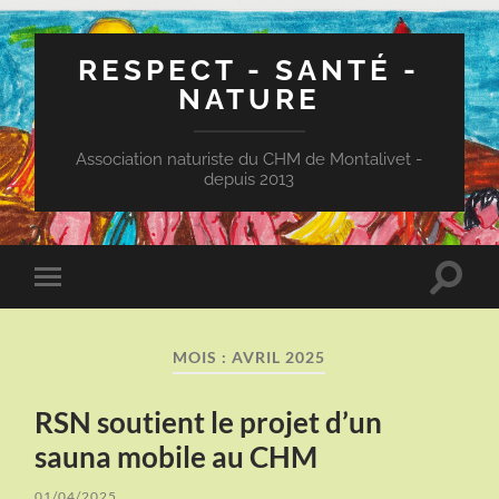
RESPECT - SANTÉ -
NATURE
Association naturiste du CHM de Montalivet -
depuis 2013
Toggle
Toggle
search
mobile
field
menu
MOIS :
AVRIL 2025
RSN soutient le projet d’un
sauna mobile au CHM
01/04/2025