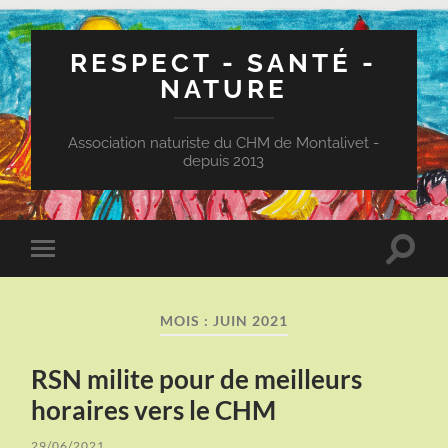
RESPECT - SANTÉ -
NATURE
Association naturiste du CHM de Montalivet -
depuis 2013
Toggle
Toggle
search
mobile
field
menu
MOIS :
JUIN 2021
RSN milite pour de meilleurs
horaires vers le CHM
29/06/2021