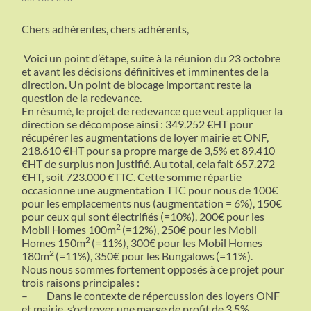
Chers adhérentes, chers adhérents,
Voici un point d’étape, suite à la réunion du 23 octobre
et avant les décisions définitives et imminentes de la
direction. Un point de blocage important reste la
question de la redevance.
En résumé, le projet de redevance que veut appliquer la
direction se décompose ainsi : 349.252 €HT pour
récupérer les augmentations de loyer mairie et ONF,
218.610 €HT pour sa propre marge de 3,5% et 89.410
€HT de surplus non justifié. Au total, cela fait 657.272
€HT, soit 723.000 €TTC. Cette somme répartie
occasionne une augmentation TTC pour nous de 100€
pour les emplacements nus (augmentation = 6%), 150€
pour ceux qui sont électrifiés (=10%), 200€ pour les
2
Mobil Homes 100m
(=12%), 250€ pour les Mobil
2
Homes 150m
(=11%), 300€ pour les Mobil Homes
2
180m
(=11%), 350€ pour les Bungalows
(=11%).
Nous nous sommes fortement opposés à ce projet pour
trois raisons principales :
–
Dans le contexte de répercussion des loyers ONF
et mairie, s’octroyer une marge de profit de 3,5%,