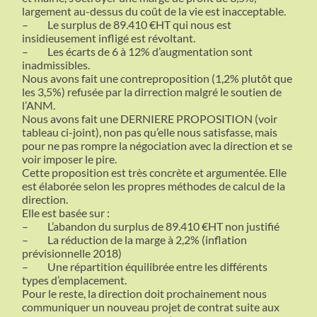
largement au-dessus du coût de la vie est inacceptable.
–
Le surplus de 89.410 €HT qui nous est
insidieusement infligé est révoltant.
–
Les écarts de 6 à 12% d’augmentation sont
inadmissibles.
Nous avons fait une contreproposition (1,2% plutôt que
les 3,5%) refusée par la dirrection malgré le soutien de
l’ANM.
Nous avons fait une DERNIERE PROPOSITION (voir
tableau ci-joint), non pas qu’elle nous satisfasse, mais
pour ne pas rompre la négociation avec la direction et se
voir imposer le pire.
Cette proposition est très concrète et argumentée. Elle
est élaborée selon les propres méthodes de calcul de la
direction.
Elle est basée sur :
–
L’abandon du surplus de 89.410 €HT non justifié
–
La réduction de la marge à 2,2% (inflation
prévisionnelle 2018)
–
Une répartition équilibrée entre les différents
types d’emplacement.
Pour le reste, la direction doit prochainement nous
communiquer un nouveau projet de contrat suite aux