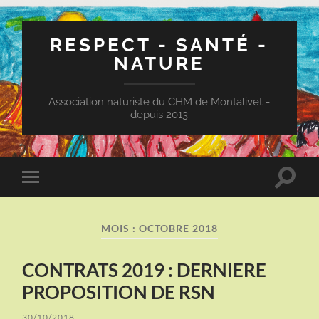
RESPECT - SANTÉ -
NATURE
Association naturiste du CHM de Montalivet -
depuis 2013
Toggle
Toggle
search
mobile
field
menu
MOIS :
OCTOBRE 2018
CONTRATS 2019 : DERNIERE
PROPOSITION DE RSN
30/10/2018