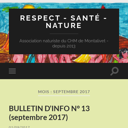
RESPECT - SANTÉ -
NATURE
Association naturiste du CHM de Montalivet -
depuis 2013
Toggle
Toggle
search
mobile
field
menu
MOIS :
SEPTEMBRE 2017
BULLETIN D’INFO N° 13
(septembre 2017)
01/09/2017