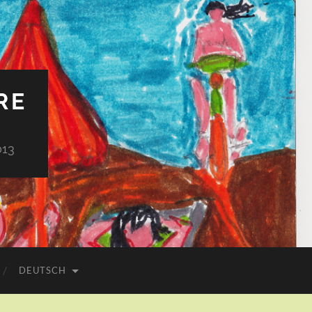
RE
013
DEUTSCH