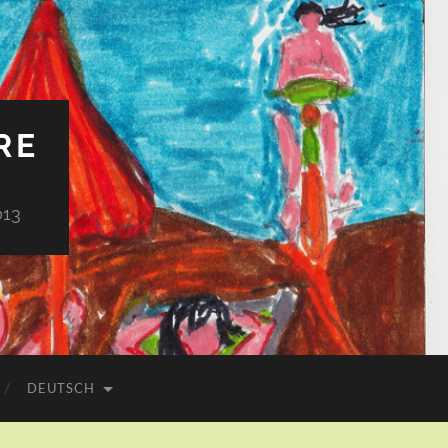
RE
013
DEUTSCH