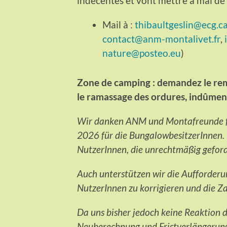
indécentes et vont mettre à mal de
Mail à :
thibaultgeslin@ecg.
contact@anm-montalivet.fr
,
nature@posteo.eu
)
Zone de camping : demandez le re
le ramassage des ordures, indûment
Wir danken ANM und Montafreunde für
2026 für die BungalowbesitzerInnen. 
NutzerInnen, die unrechtmäßig gefor
Auch unterstützen wir die Aufforderu
NutzerInnen zu korrigieren und die Za
Da uns bisher jedoch keine Reaktion 
Neuberechnung und Fristverlängerung 