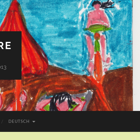
RE
013
DEUTSCH