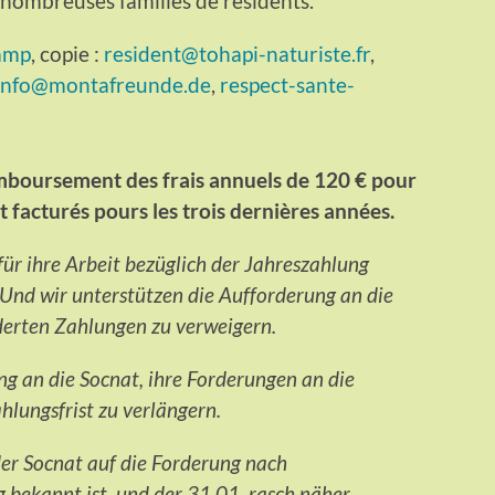
 nombreuses familles de résidents.
camp
, copie :
resident@tohapi-naturiste.fr
,
info@montafreunde.de
,
respect-sante-
mboursement des frais annuels de 120 € pour
 facturés pours les trois dernières années.
 ihre Arbeit bezüglich der Jahreszahlung
Und wir unterstützen die Aufforderung an die
derten Zahlungen zu verweigern.
ng an die Socnat, ihre Forderungen an die
hlungsfrist zu verlängern.
der Socnat auf die Forderung nach
bekannt ist, und der 31.01. rasch näher